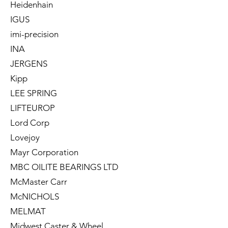
Heidenhain
IGUS
imi-precision
INA
JERGENS
Kipp
LEE SPRING
LIFTEUROP
Lord Corp
Lovejoy
Mayr Corporation
MBC OILITE BEARINGS LTD
McMaster Carr
McNICHOLS
MELMAT
Midwest Caster & Wheel