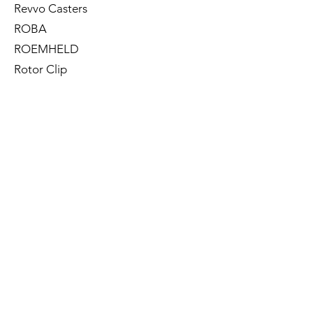
Revvo Casters
ROBA
ROEMHELD
Rotor Clip
R.T. Laird
RUD
S for Safety
Shamrock
SKF
SMC
STAR-PACK
Starrett
STAS
TALBOT TOOL
TAPPEX
Taskers