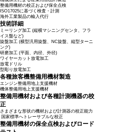
整備用機材の校正および保全点検
​ISO17025に基づく検査・計測
​​海外工業製品の輸入代行
​技術詳細
ミーリング加工 (縦横マシニングセンタ、フラ
イス盤など)
旋盤加工 (横型汎用旋盤、NC旋盤、縦型ターニ
ング)
研磨加工 (平面、内径、外径)
ワイヤーカット放電加工
放電ドリル
型彫り放電加工
各種旅客機整備用機材製造
エンジン整備用地上支援機材
機体整備用地上支援機材
整備用機材および各種計測機器の校
正
さまざまな形状の機材および計測器の校正能力
国家標準へトレーサブルな校正
整備用機材の保全点検およびロード
テスト