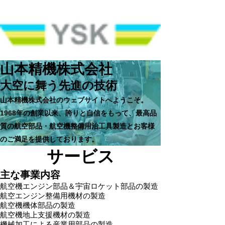
​山本精機株式会社
大空に舞う先進の技術
山本精機株式会社のウェブサイトへようこそ。
1968年の創業以来、誇りと自信をもって、最高品
質の航空部品・航空機整備用治工具製造とお客様
のご満足を提供しております。
サービス​
​主な事業内容
航空機エンジン部品＆宇宙ロケット部品の製造
航空エンジン整備用機材の製造
航空機機体部品の製造
航空機地上支援機材の製造
​機械加工による産業用部品の製造